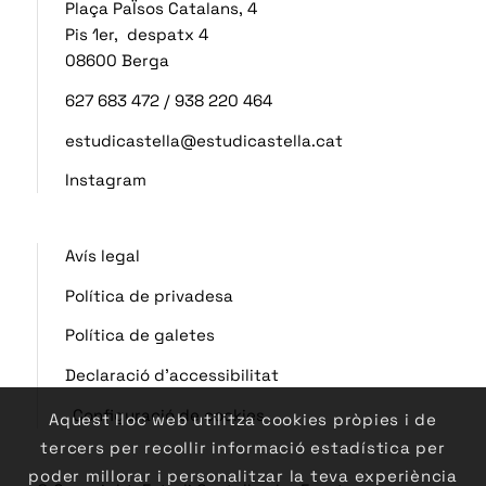
Plaça PaÏsos Catalans, 4
Pis 1er, despatx 4
08600 Berga
627 683 472
/
938 220 464
estudicastella@estudicastella.cat
Instagram
Avís legal
Política de privadesa
Política de galetes
Declaració d’accessibilitat
Configuració de cookies
Aquest lloc web utilitza cookies pròpies i de
tercers per recollir informació estadística per
poder millorar i personalitzar la teva experiència